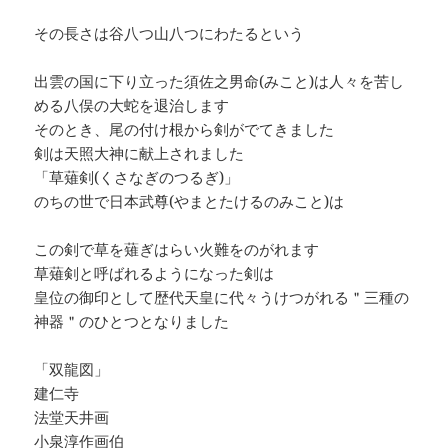
その長さは谷八つ山八つにわたるという
出雲の国に下り立った須佐之男命(みこと)は人々を苦し
める八俣の大蛇を退治します
そのとき、尾の付け根から剣がでてきました
剣は天照大神に献上されました
「草薙剣(くさなぎのつるぎ)」
のちの世で日本武尊(やまとたけるのみこと)は
この剣で草を薙ぎはらい火難をのがれます
草薙剣と呼ばれるようになった剣は
皇位の御印として歴代天皇に代々うけつがれる＂三種の
神器＂のひとつとなりました
「双龍図」
建仁寺
法堂天井画
小泉淳作画伯