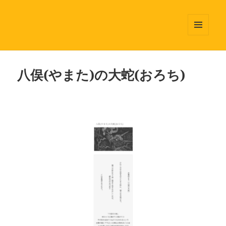
メニュ
ーとウ
ィジェ
ット
八俣(やまた)の大蛇(おろち)