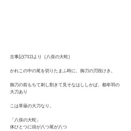
古事記(712)より［八俣の大蛇］
かれこの中の尾を切りたまふ時に、御刀の刃毀けき。
御刀の前もちて刺し割きて見そなはししかば、都牟羽の
大刀あり
こは草薙の大刀なり。
「八俣の大蛇」
体ひとつに頭が八つ尾が八つ